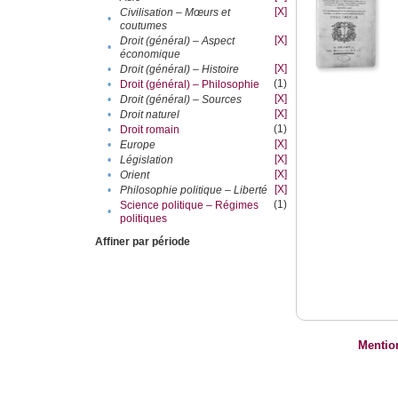
[X]
Civilisation – Mœurs et
•
coutumes
[X]
Droit (général) – Aspect
•
économique
[X]
•
Droit (général) – Histoire
(1)
•
Droit (général) – Philosophie
[X]
•
Droit (général) – Sources
[X]
•
Droit naturel
(1)
•
Droit romain
[X]
•
Europe
[X]
•
Législation
[X]
•
Orient
[X]
•
Philosophie politique – Liberté
(1)
Science politique – Régimes
•
politiques
Affiner par période
Mentio