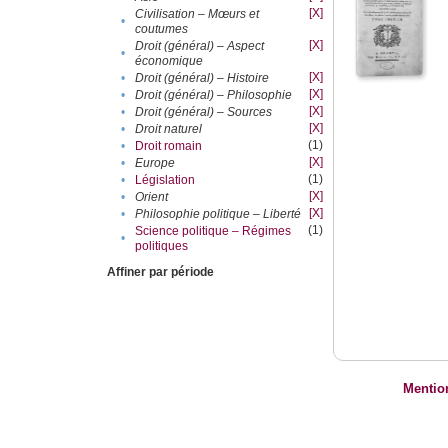
[X]
Civilisation – Mœurs et
•
coutumes
[X]
Droit (général) – Aspect
•
économique
[X]
•
Droit (général) – Histoire
[X]
•
Droit (général) – Philosophie
[X]
•
Droit (général) – Sources
[X]
•
Droit naturel
(1)
•
Droit romain
[X]
•
Europe
(1)
•
Législation
[X]
•
Orient
[X]
•
Philosophie politique – Liberté
(1)
Science politique – Régimes
•
politiques
Affiner par période
Mentio