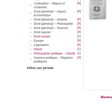
[X]
Civilisation – Mœurs et
•
coutumes
[X]
Droit (général) – Aspect
•
économique
[X]
•
Droit (général) – Histoire
[X]
•
Droit (général) – Philosophie
[X]
•
Droit (général) – Sources
[X]
•
Droit naturel
(1)
•
Droit romain
[X]
•
Europe
[X]
•
Législation
(1)
•
Orient
(1)
•
Philosophie politique – Liberté
[X]
Science politique – Régimes
•
politiques
Affiner par période
Mentio