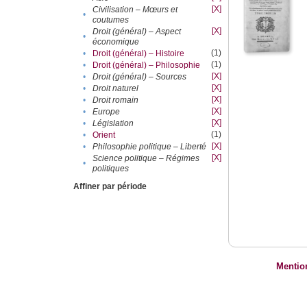
[X]
Civilisation – Mœurs et
•
coutumes
[X]
Droit (général) – Aspect
•
économique
(1)
•
Droit (général) – Histoire
(1)
•
Droit (général) – Philosophie
[X]
•
Droit (général) – Sources
[X]
•
Droit naturel
[X]
•
Droit romain
[X]
•
Europe
[X]
•
Législation
(1)
•
Orient
[X]
•
Philosophie politique – Liberté
[X]
Science politique – Régimes
•
politiques
Affiner par période
Mentio