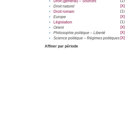
(1)
•
Droit (général) – Sources
[X]
•
Droit naturel
(1)
•
Droit romain
[X]
•
Europe
(1)
•
Législation
[X]
•
Orient
[X]
•
Philosophie politique – Liberté
[X]
•
Science politique – Régimes politiques
Affiner par période