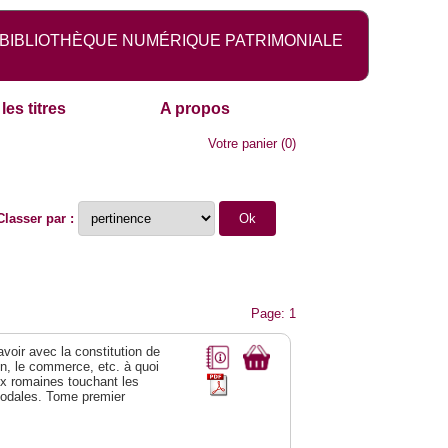
BIBLIOTHÈQUE NUMÉRIQUE PATRIMONIALE
les titres
A propos
Votre panier
(
0
)
Classer par :
Page: 1
 avoir avec la constitution de
on, le commerce, etc. à quoi
oix romaines touchant les
féodales. Tome premier