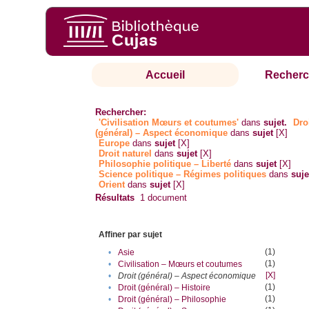
Accueil
Recherc
Rechercher:
'Civilisation Mœurs et coutumes'
dans
sujet.
Dro
(général) – Aspect économique
dans
sujet
[X]
Europe
dans
sujet
[X]
Droit naturel
dans
sujet
[X]
Philosophie politique – Liberté
dans
sujet
[X]
Science politique – Régimes politiques
dans
suje
Orient
dans
sujet
[X]
Résultats
1
document
Affiner par sujet
(1)
•
Asie
(1)
•
Civilisation – Mœurs et coutumes
[X]
•
Droit (général) – Aspect économique
(1)
•
Droit (général) – Histoire
(1)
•
Droit (général) – Philosophie