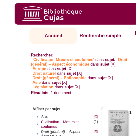
Accueil
Recherche simple
Rechercher:
'Civilisation Mœurs et coutumes'
dans
sujet.
Droit
(général) – Aspect économique
dans
sujet
[X]
Europe
dans
sujet
[X]
Droit naturel
dans
sujet
[X]
Droit (général) – Philosophie
dans
sujet
[X]
Asie
dans
sujet
[X]
Législation
dans
sujet
[X]
Résultats
1
document
Affiner par sujet
1
[X]
•
Asie
(1)
Civilisation – Mœurs et
•
coutumes
[X]
Droit (général) – Aspect
•