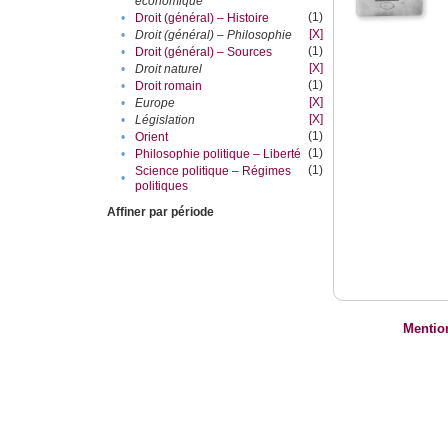
économique
(1)
•
Droit (général) – Histoire
[X]
•
Droit (général) – Philosophie
(1)
•
Droit (général) – Sources
[X]
•
Droit naturel
(1)
•
Droit romain
[X]
•
Europe
[X]
•
Législation
(1)
•
Orient
(1)
•
Philosophie politique – Liberté
(1)
Science politique – Régimes
•
politiques
Affiner par période
Mentio