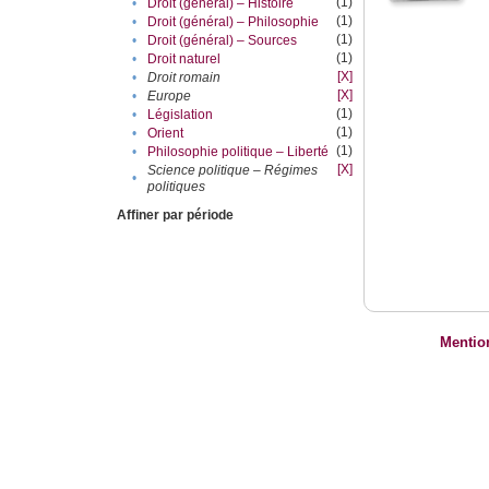
(1)
•
Droit (général) – Histoire
(1)
•
Droit (général) – Philosophie
(1)
•
Droit (général) – Sources
(1)
•
Droit naturel
[X]
•
Droit romain
[X]
•
Europe
(1)
•
Législation
(1)
•
Orient
(1)
•
Philosophie politique – Liberté
[X]
Science politique – Régimes
•
politiques
Affiner par période
Mentio