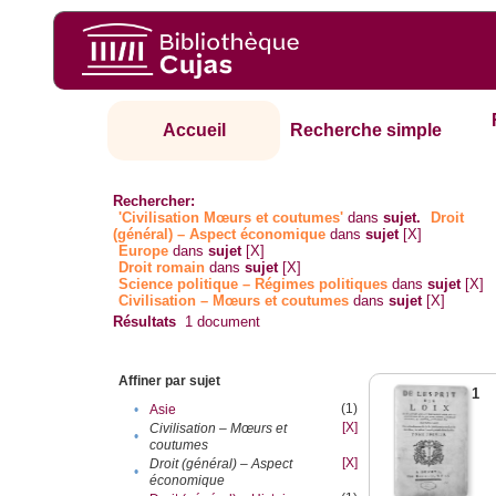
Accueil
Recherche simple
Rechercher:
'Civilisation Mœurs et coutumes'
dans
sujet.
Droit
(général) – Aspect économique
dans
sujet
[X]
Europe
dans
sujet
[X]
Droit romain
dans
sujet
[X]
Science politique – Régimes politiques
dans
sujet
[X]
Civilisation – Mœurs et coutumes
dans
sujet
[X]
Résultats
1
document
Affiner par sujet
1
(1)
•
Asie
[X]
Civilisation – Mœurs et
•
coutumes
[X]
Droit (général) – Aspect
•
économique