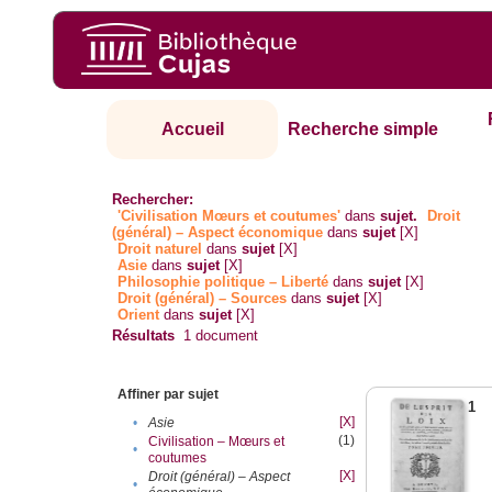
Accueil
Recherche simple
Rechercher:
'Civilisation Mœurs et coutumes'
dans
sujet.
Droit
(général) – Aspect économique
dans
sujet
[X]
Droit naturel
dans
sujet
[X]
Asie
dans
sujet
[X]
Philosophie politique – Liberté
dans
sujet
[X]
Droit (général) – Sources
dans
sujet
[X]
Orient
dans
sujet
[X]
Résultats
1
document
Affiner par sujet
1
[X]
•
Asie
(1)
Civilisation – Mœurs et
•
coutumes
[X]
Droit (général) – Aspect
•