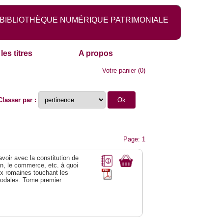
BIBLIOTHÈQUE NUMÉRIQUE PATRIMONIALE
les titres
A propos
Votre panier
(
0
)
Classer par :
Page: 1
 avoir avec la constitution de
on, le commerce, etc. à quoi
oix romaines touchant les
féodales. Tome premier