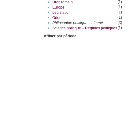
(1)
•
Droit romain
(1)
•
Europe
(1)
•
Législation
(1)
•
Orient
[X]
•
Philosophie politique – Liberté
(1)
•
Science politique – Régimes politiques
Affiner par période