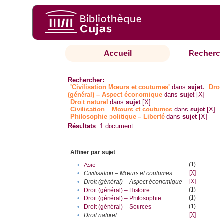
Accueil
Recherc
Rechercher:
'Civilisation Mœurs et coutumes'
dans
sujet.
Dro
(général) – Aspect économique
dans
sujet
[X]
Droit naturel
dans
sujet
[X]
Civilisation – Mœurs et coutumes
dans
sujet
[X]
Philosophie politique – Liberté
dans
sujet
[X]
Résultats
1
document
Affiner par sujet
(1)
•
Asie
[X]
•
Civilisation – Mœurs et coutumes
[X]
•
Droit (général) – Aspect économique
(1)
•
Droit (général) – Histoire
(1)
•
Droit (général) – Philosophie
(1)
•
Droit (général) – Sources
[X]
•
Droit naturel