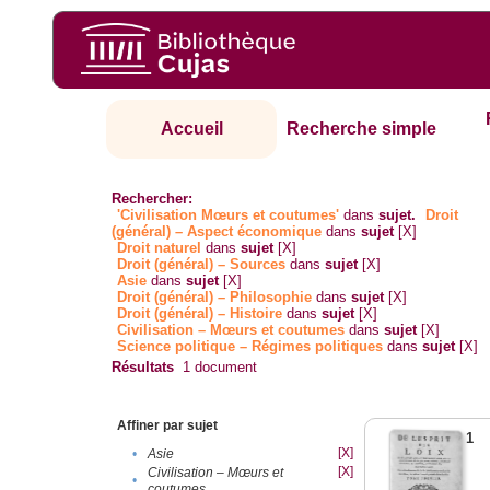
Accueil
Recherche simple
Rechercher:
'Civilisation Mœurs et coutumes'
dans
sujet.
Droit
(général) – Aspect économique
dans
sujet
[X]
Droit naturel
dans
sujet
[X]
Droit (général) – Sources
dans
sujet
[X]
Asie
dans
sujet
[X]
Droit (général) – Philosophie
dans
sujet
[X]
Droit (général) – Histoire
dans
sujet
[X]
Civilisation – Mœurs et coutumes
dans
sujet
[X]
Science politique – Régimes politiques
dans
sujet
[X]
Résultats
1
document
Affiner par sujet
1
[X]
•
Asie
[X]
Civilisation – Mœurs et
•
coutumes