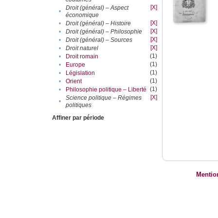
[X]
Droit (général) – Aspect
•
économique
[X]
•
Droit (général) – Histoire
[X]
•
Droit (général) – Philosophie
[X]
•
Droit (général) – Sources
[X]
•
Droit naturel
(1)
•
Droit romain
(1)
•
Europe
(1)
•
Législation
(1)
•
Orient
(1)
•
Philosophie politique – Liberté
[X]
Science politique – Régimes
•
politiques
Affiner par période
Mentio