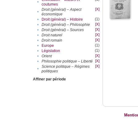
•
coutumes
[X]
Droit (général) – Aspect
•
économique
(1)
•
Droit (général) – Histoire
[X]
•
Droit (général) – Philosophie
[X]
•
Droit (général) – Sources
[X]
•
Droit naturel
[X]
•
Droit romain
(1)
•
Europe
(1)
•
Législation
[X]
•
Orient
[X]
•
Philosophie politique – Liberté
[X]
Science politique – Régimes
•
politiques
Affiner par période
Mentio