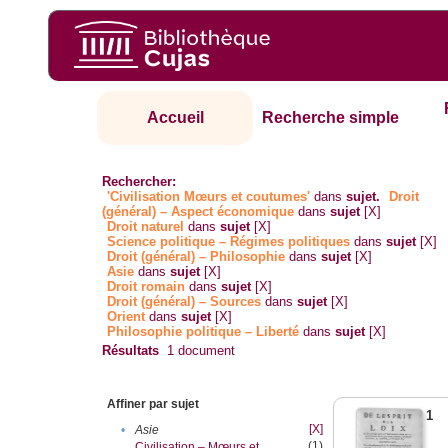
Accueil
Recherche simple
Rechercher:
'Civilisation Mœurs et coutumes'
dans
sujet.
Droit
(général) – Aspect économique
dans
sujet
[X]
Droit naturel
dans
sujet
[X]
Science politique – Régimes politiques
dans
sujet
[X]
Droit (général) – Philosophie
dans
sujet
[X]
Asie
dans
sujet
[X]
Droit romain
dans
sujet
[X]
Droit (général) – Sources
dans
sujet
[X]
Orient
dans
sujet
[X]
Philosophie politique – Liberté
dans
sujet
[X]
Résultats
1
document
Affiner par sujet
1
[X]
•
Asie
(1)
Civilisation – Mœurs et