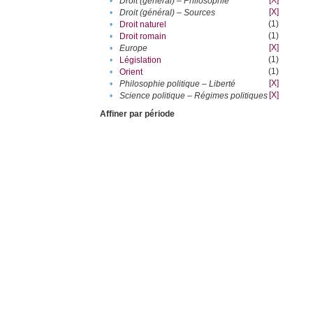
[X]
•
Droit (général) – Philosophie
[X]
•
Droit (général) – Sources
(1)
•
Droit naturel
(1)
•
Droit romain
[X]
•
Europe
(1)
•
Législation
(1)
•
Orient
[X]
•
Philosophie politique – Liberté
[X]
•
Science politique – Régimes politiques
Affiner par période