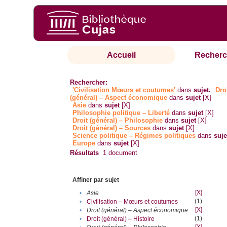
Accueil
Recherc
Rechercher:
'Civilisation Mœurs et coutumes'
dans
sujet.
Dro
(général) – Aspect économique
dans
sujet
[X]
Asie
dans
sujet
[X]
Philosophie politique – Liberté
dans
sujet
[X]
Droit (général) – Philosophie
dans
sujet
[X]
Droit (général) – Sources
dans
sujet
[X]
Science politique – Régimes politiques
dans
suje
Europe
dans
sujet
[X]
Résultats
1
document
Affiner par sujet
[X]
•
Asie
(1)
•
Civilisation – Mœurs et coutumes
[X]
•
Droit (général) – Aspect économique
(1)
•
Droit (général) – Histoire