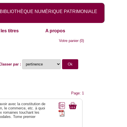
BIBLIOTHÈQUE NUMÉRIQUE PATRIMONIALE
les titres
A propos
Votre panier
(
0
)
Classer par :
Page: 1
 avoir avec la constitution de
on, le commerce, etc. à quoi
oix romaines touchant les
féodales. Tome premier