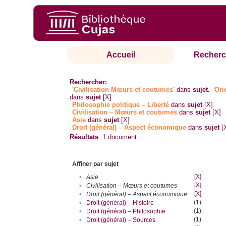
Accueil
Recherc
Rechercher:
'Civilisation Mœurs et coutumes'
dans
sujet.
Ori
dans
sujet
[X]
Philosophie politique – Liberté
dans
sujet
[X]
Civilisation – Mœurs et coutumes
dans
sujet
[X]
Asie
dans
sujet
[X]
Droit (général) – Aspect économique
dans
sujet
[
Résultats
1
document
Affiner par sujet
[X]
•
Asie
[X]
•
Civilisation – Mœurs et coutumes
[X]
•
Droit (général) – Aspect économique
(1)
•
Droit (général) – Histoire
(1)
•
Droit (général) – Philosophie
(1)
•
Droit (général) – Sources