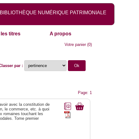
BIBLIOTHÈQUE NUMÉRIQUE PATRIMONIALE
les titres
A propos
Votre panier
(
0
)
Classer par :
Page: 1
 avoir avec la constitution de
on, le commerce, etc. à quoi
oix romaines touchant les
féodales. Tome premier