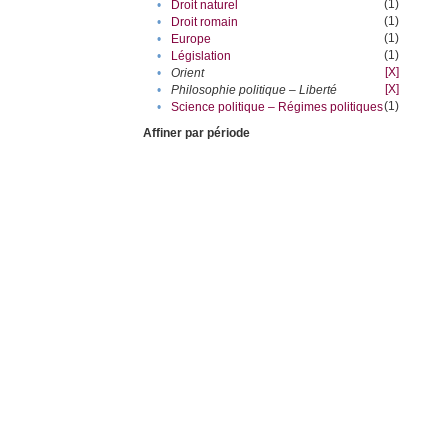
(1)
•
Droit naturel
(1)
•
Droit romain
(1)
•
Europe
(1)
•
Législation
[X]
•
Orient
[X]
•
Philosophie politique – Liberté
(1)
•
Science politique – Régimes politiques
Affiner par période