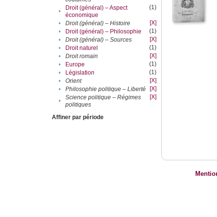
(1)
Droit (général) – Aspect
•
économique
[X]
•
Droit (général) – Histoire
(1)
•
Droit (général) – Philosophie
[X]
•
Droit (général) – Sources
(1)
•
Droit naturel
[X]
•
Droit romain
(1)
•
Europe
(1)
•
Législation
[X]
•
Orient
[X]
•
Philosophie politique – Liberté
[X]
Science politique – Régimes
•
politiques
Affiner par période
Mentio