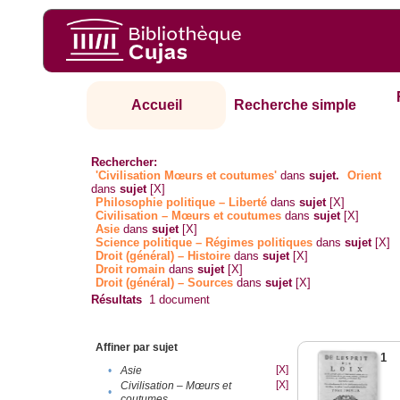
Accueil
Recherche simple
Rechercher:
'Civilisation Mœurs et coutumes'
dans
sujet.
Orient
dans
sujet
[X]
Philosophie politique – Liberté
dans
sujet
[X]
Civilisation – Mœurs et coutumes
dans
sujet
[X]
Asie
dans
sujet
[X]
Science politique – Régimes politiques
dans
sujet
[X]
Droit (général) – Histoire
dans
sujet
[X]
Droit romain
dans
sujet
[X]
Droit (général) – Sources
dans
sujet
[X]
Résultats
1
document
Affiner par sujet
1
[X]
•
Asie
[X]
Civilisation – Mœurs et
•
coutumes