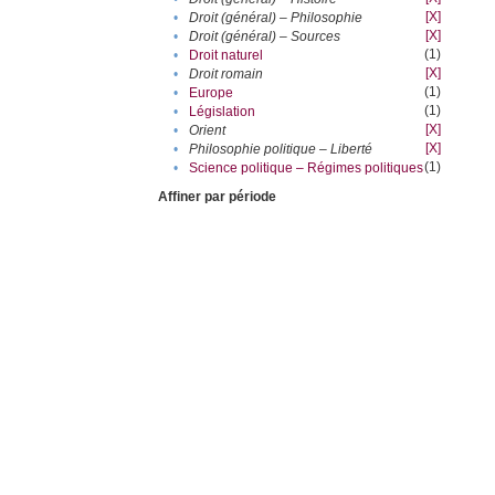
[X]
•
Droit (général) – Philosophie
[X]
•
Droit (général) – Sources
(1)
•
Droit naturel
[X]
•
Droit romain
(1)
•
Europe
(1)
•
Législation
[X]
•
Orient
[X]
•
Philosophie politique – Liberté
(1)
•
Science politique – Régimes politiques
Affiner par période