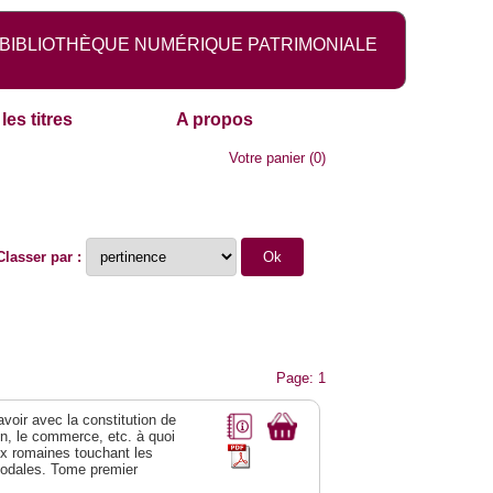
BIBLIOTHÈQUE NUMÉRIQUE PATRIMONIALE
les titres
A propos
Votre panier
(
0
)
Classer par :
Page: 1
 avoir avec la constitution de
on, le commerce, etc. à quoi
oix romaines touchant les
féodales. Tome premier