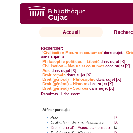
Accueil
Recherc
Rechercher:
'Civilisation Mœurs et coutumes'
dans
sujet.
Ori
dans
sujet
[X]
Philosophie politique – Liberté
dans
sujet
[X]
Civilisation – Mœurs et coutumes
dans
sujet
[X]
Asie
dans
sujet
[X]
Droit romain
dans
sujet
[X]
Droit (général) – Philosophie
dans
sujet
[X]
Droit (général) – Histoire
dans
sujet
[X]
Droit (général) – Sources
dans
sujet
[X]
Résultats
1
document
Affiner par sujet
[X]
•
Asie
[X]
•
Civilisation – Mœurs et coutumes
(1)
•
Droit (général) – Aspect économique
[X]
•
Droit (général) – Histoire