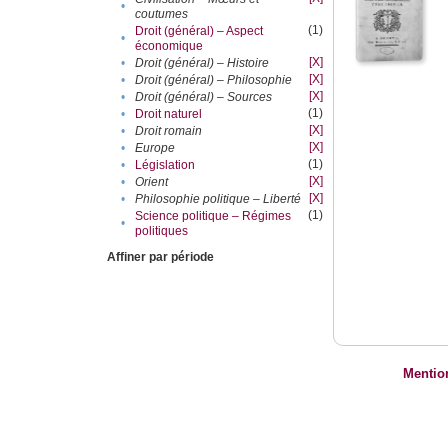
•
coutumes
(1)
Droit (général) – Aspect
•
économique
[X]
•
Droit (général) – Histoire
[X]
•
Droit (général) – Philosophie
[X]
•
Droit (général) – Sources
(1)
•
Droit naturel
[X]
•
Droit romain
[X]
•
Europe
(1)
•
Législation
[X]
•
Orient
[X]
•
Philosophie politique – Liberté
(1)
Science politique – Régimes
•
politiques
Affiner par période
Mentio