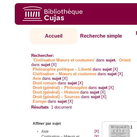
Accueil
Recherche simple
Rechercher:
'Civilisation Mœurs et coutumes'
dans
sujet.
Orient
dans
sujet
[X]
Philosophie politique – Liberté
dans
sujet
[X]
Civilisation – Mœurs et coutumes
dans
sujet
[X]
Asie
dans
sujet
[X]
Droit romain
dans
sujet
[X]
Droit (général) – Philosophie
dans
sujet
[X]
Droit (général) – Histoire
dans
sujet
[X]
Droit (général) – Sources
dans
sujet
[X]
Europe
dans
sujet
[X]
Résultats
1
document
Affiner par sujet
1
[X]
•
Asie
[X]
Civilisation – Mœurs et