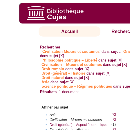
Accueil
Recherc
Rechercher:
'Civilisation Mœurs et coutumes'
dans
sujet.
Ori
dans
sujet
[X]
Philosophie politique – Liberté
dans
sujet
[X]
Civilisation – Mœurs et coutumes
dans
sujet
[X]
Droit romain
dans
sujet
[X]
Droit (général) – Histoire
dans
sujet
[X]
Droit naturel
dans
sujet
[X]
Asie
dans
sujet
[X]
Science politique – Régimes politiques
dans
suje
Résultats
1
document
Affiner par sujet
[X]
•
Asie
[X]
•
Civilisation – Mœurs et coutumes
(1)
•
Droit (général) – Aspect économique
[X]
•
Droit (général) – Histoire