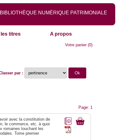
BIBLIOTHÈQUE NUMÉRIQUE PATRIMONIALE
les titres
A propos
Votre panier
(
0
)
Classer par :
Page: 1
 avoir avec la constitution de
on, le commerce, etc. à quoi
oix romaines touchant les
féodales. Tome premier