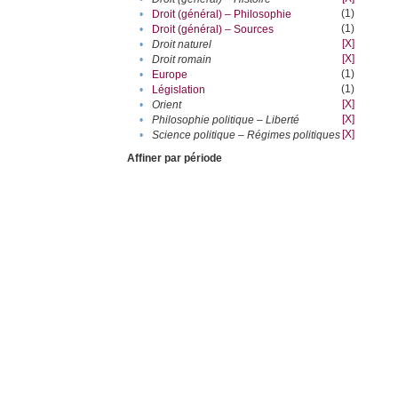
(1)
•
Droit (général) – Philosophie
(1)
•
Droit (général) – Sources
[X]
•
Droit naturel
[X]
•
Droit romain
(1)
•
Europe
(1)
•
Législation
[X]
•
Orient
[X]
•
Philosophie politique – Liberté
[X]
•
Science politique – Régimes politiques
Affiner par période