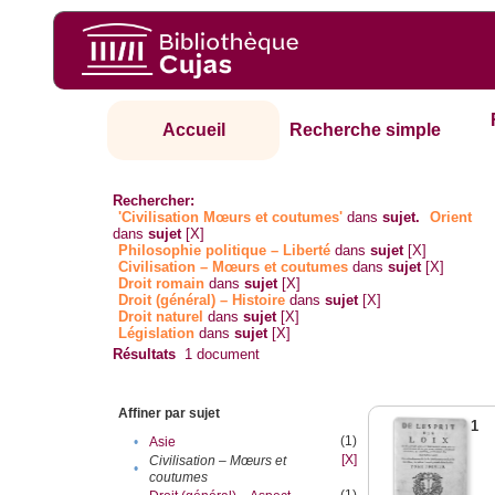
Accueil
Recherche simple
Rechercher:
'Civilisation Mœurs et coutumes'
dans
sujet.
Orient
dans
sujet
[X]
Philosophie politique – Liberté
dans
sujet
[X]
Civilisation – Mœurs et coutumes
dans
sujet
[X]
Droit romain
dans
sujet
[X]
Droit (général) – Histoire
dans
sujet
[X]
Droit naturel
dans
sujet
[X]
Législation
dans
sujet
[X]
Résultats
1
document
Affiner par sujet
1
(1)
•
Asie
[X]
Civilisation – Mœurs et
•
coutumes