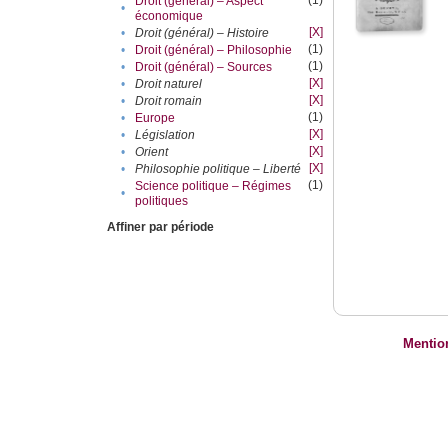
(1)
Droit (général) – Aspect
•
économique
[X]
•
Droit (général) – Histoire
(1)
•
Droit (général) – Philosophie
(1)
•
Droit (général) – Sources
[X]
•
Droit naturel
[X]
•
Droit romain
(1)
•
Europe
[X]
•
Législation
[X]
•
Orient
[X]
•
Philosophie politique – Liberté
(1)
Science politique – Régimes
•
politiques
Affiner par période
Mentio