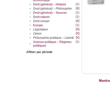
économique
(1)
•
Droit (général) – Histoire
[X]
•
Droit (général) – Philosophie
(1)
•
Droit (général) – Sources
(1)
•
Droit naturel
[X]
•
Droit romain
(1)
•
Europe
[X]
•
Législation
[X]
•
Orient
[X]
•
Philosophie politique – Liberté
(1)
Science politique – Régimes
•
politiques
Affiner par période
Mentio