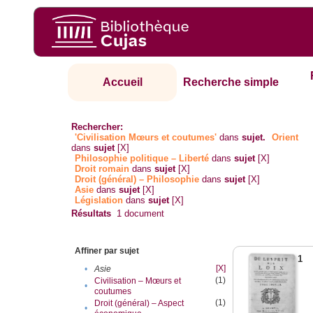
Accueil
Recherche simple
Rechercher:
'Civilisation Mœurs et coutumes'
dans
sujet.
Orient
dans
sujet
[X]
Philosophie politique – Liberté
dans
sujet
[X]
Droit romain
dans
sujet
[X]
Droit (général) – Philosophie
dans
sujet
[X]
Asie
dans
sujet
[X]
Législation
dans
sujet
[X]
Résultats
1
document
Affiner par sujet
1
[X]
•
Asie
(1)
Civilisation – Mœurs et
•
coutumes
(1)
Droit (général) – Aspect
•