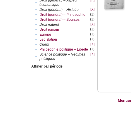
[X]
Droit (général) – Aspect
•
économique
[X]
•
Droit (général) – Histoire
(1)
•
Droit (général) – Philosophie
(1)
•
Droit (général) – Sources
[X]
•
Droit naturel
(1)
•
Droit romain
(1)
•
Europe
(1)
•
Législation
[X]
•
Orient
(1)
•
Philosophie politique – Liberté
[X]
Science politique – Régimes
•
politiques
Affiner par période
Mentio