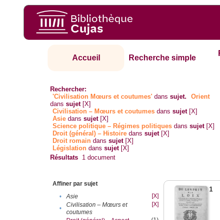
Accueil
Recherche simple
Rechercher:
'Civilisation Mœurs et coutumes'
dans
sujet.
Orient
dans
sujet
[X]
Civilisation – Mœurs et coutumes
dans
sujet
[X]
Asie
dans
sujet
[X]
Science politique – Régimes politiques
dans
sujet
[X]
Droit (général) – Histoire
dans
sujet
[X]
Droit romain
dans
sujet
[X]
Législation
dans
sujet
[X]
Résultats
1
document
Affiner par sujet
1
[X]
•
Asie
[X]
Civilisation – Mœurs et
•
coutumes