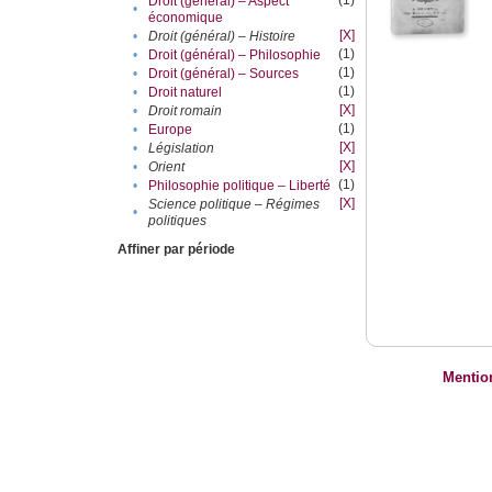
(1)
Droit (général) – Aspect
•
économique
[X]
•
Droit (général) – Histoire
(1)
•
Droit (général) – Philosophie
(1)
•
Droit (général) – Sources
(1)
•
Droit naturel
[X]
•
Droit romain
(1)
•
Europe
[X]
•
Législation
[X]
•
Orient
(1)
•
Philosophie politique – Liberté
[X]
Science politique – Régimes
•
politiques
Affiner par période
Mentio