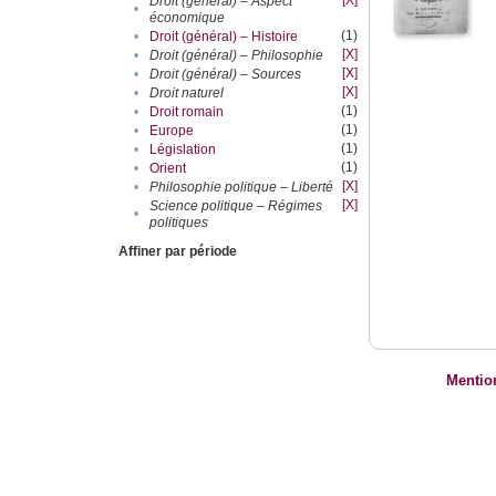
[X]
Droit (général) – Aspect
•
économique
(1)
•
Droit (général) – Histoire
[X]
•
Droit (général) – Philosophie
[X]
•
Droit (général) – Sources
[X]
•
Droit naturel
(1)
•
Droit romain
(1)
•
Europe
(1)
•
Législation
(1)
•
Orient
[X]
•
Philosophie politique – Liberté
[X]
Science politique – Régimes
•
politiques
Affiner par période
Mentio