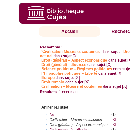
Accueil
Recherc
Rechercher:
'Civilisation Mœurs et coutumes'
dans
sujet.
Dro
naturel
dans
sujet
[X]
Droit (général) – Aspect économique
dans
sujet
[
Droit (général) – Sources
dans
sujet
[X]
Science politique – Régimes politiques
dans
suje
Philosophie politique – Liberté
dans
sujet
[X]
Europe
dans
sujet
[X]
Droit romain
dans
sujet
[X]
Civilisation – Mœurs et coutumes
dans
sujet
[X]
Résultats
1
document
Affiner par sujet
(1)
•
Asie
[X]
•
Civilisation – Mœurs et coutumes
[X]
•
Droit (général) – Aspect économique
(1)
•
Droit (général) – Histoire