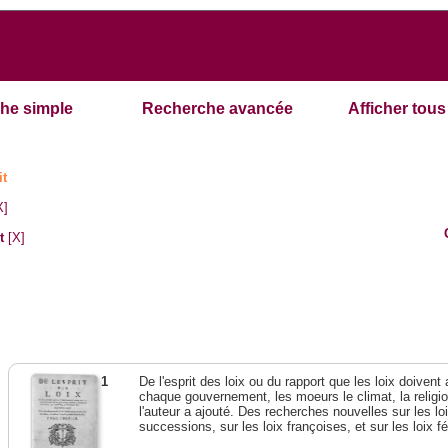
he simple
Recherche avancée
Afficher tous 
it
X]
t
[X]
1
De l'esprit des loix ou du rapport que les loix doivent
chaque gouvernement, les moeurs le climat, la religi
l'auteur a ajouté. Des recherches nouvelles sur les l
successions, sur les loix françoises, et sur les loix 