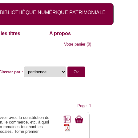
BIBLIOTHÈQUE NUMÉRIQUE PATRIMONIALE
les titres
A propos
Votre panier
(
0
)
Classer par :
Page: 1
 avoir avec la constitution de
on, le commerce, etc. à quoi
oix romaines touchant les
féodales. Tome premier