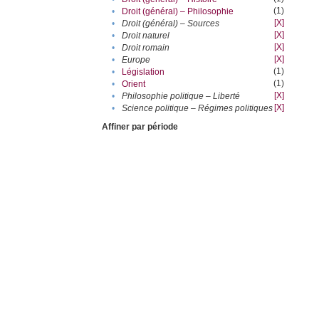
(1)
•
Droit (général) – Philosophie
[X]
•
Droit (général) – Sources
[X]
•
Droit naturel
[X]
•
Droit romain
[X]
•
Europe
(1)
•
Législation
(1)
•
Orient
[X]
•
Philosophie politique – Liberté
[X]
•
Science politique – Régimes politiques
Affiner par période