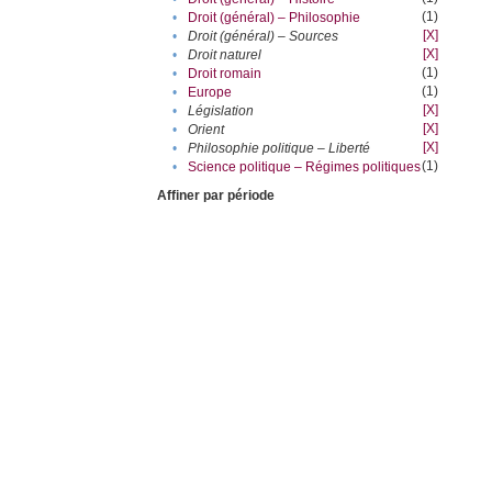
(1)
•
Droit (général) – Philosophie
[X]
•
Droit (général) – Sources
[X]
•
Droit naturel
(1)
•
Droit romain
(1)
•
Europe
[X]
•
Législation
[X]
•
Orient
[X]
•
Philosophie politique – Liberté
(1)
•
Science politique – Régimes politiques
Affiner par période