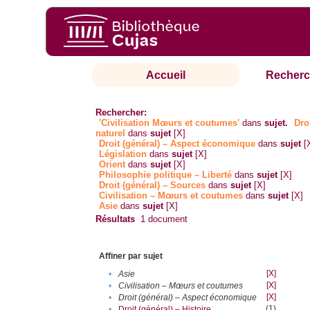
Accueil
Recherc
Rechercher:
'Civilisation Mœurs et coutumes'
dans
sujet.
Dro
naturel
dans
sujet
[X]
Droit (général) – Aspect économique
dans
sujet
[
Législation
dans
sujet
[X]
Orient
dans
sujet
[X]
Philosophie politique – Liberté
dans
sujet
[X]
Droit (général) – Sources
dans
sujet
[X]
Civilisation – Mœurs et coutumes
dans
sujet
[X]
Asie
dans
sujet
[X]
Résultats
1
document
Affiner par sujet
[X]
•
Asie
[X]
•
Civilisation – Mœurs et coutumes
[X]
•
Droit (général) – Aspect économique
(1)
•
Droit (général) – Histoire