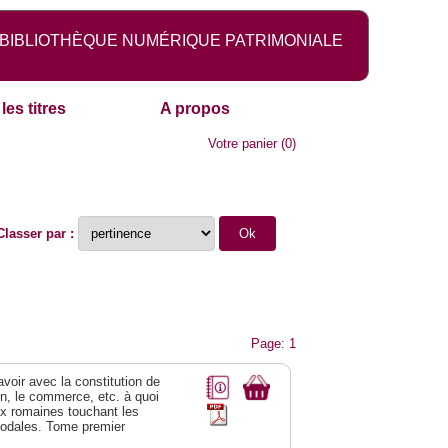
BIBLIOTHÈQUE NUMÉRIQUE PATRIMONIALE
les titres
A propos
Votre panier
(
0
)
Classer par :
Page: 1
 avoir avec la constitution de
on, le commerce, etc. à quoi
oix romaines touchant les
féodales. Tome premier