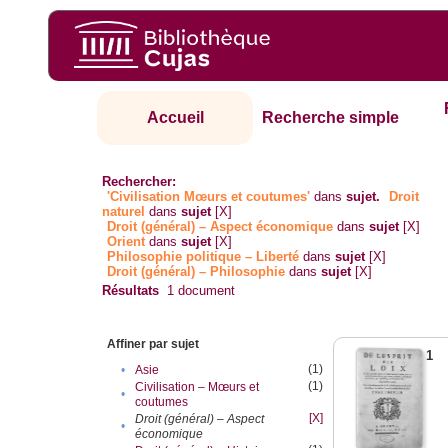
Accueil
Recherche simple
Rechercher:
'Civilisation Mœurs et coutumes'
dans
sujet.
Droit
naturel
dans
sujet
[X]
Droit (général) – Aspect économique
dans
sujet
[X]
Orient
dans
sujet
[X]
Philosophie politique – Liberté
dans
sujet
[X]
Droit (général) – Philosophie
dans
sujet
[X]
Résultats
1
document
Affiner par sujet
1
(1)
•
Asie
(1)
Civilisation – Mœurs et
•
coutumes
[X]
Droit (général) – Aspect
•
économique