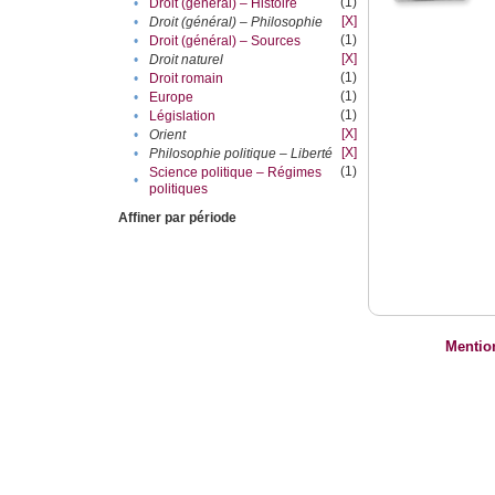
(1)
•
Droit (général) – Histoire
[X]
•
Droit (général) – Philosophie
(1)
•
Droit (général) – Sources
[X]
•
Droit naturel
(1)
•
Droit romain
(1)
•
Europe
(1)
•
Législation
[X]
•
Orient
[X]
•
Philosophie politique – Liberté
(1)
Science politique – Régimes
•
politiques
Affiner par période
Mentio