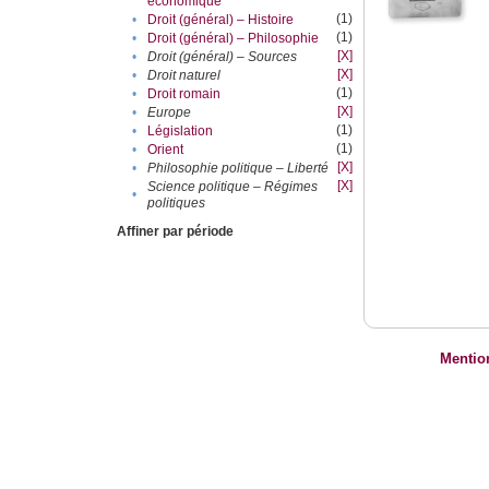
économique
(1)
•
Droit (général) – Histoire
(1)
•
Droit (général) – Philosophie
[X]
•
Droit (général) – Sources
[X]
•
Droit naturel
(1)
•
Droit romain
[X]
•
Europe
(1)
•
Législation
(1)
•
Orient
[X]
•
Philosophie politique – Liberté
[X]
Science politique – Régimes
•
politiques
Affiner par période
Mentio