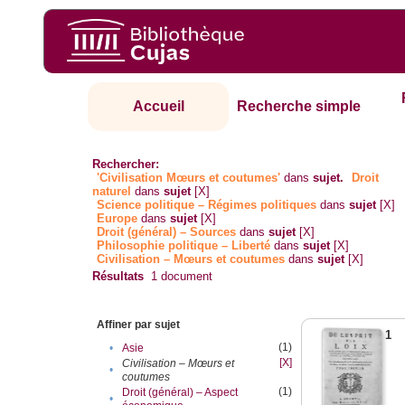
Accueil
Recherche simple
Rechercher:
'Civilisation Mœurs et coutumes'
dans
sujet.
Droit
naturel
dans
sujet
[X]
Science politique – Régimes politiques
dans
sujet
[X]
Europe
dans
sujet
[X]
Droit (général) – Sources
dans
sujet
[X]
Philosophie politique – Liberté
dans
sujet
[X]
Civilisation – Mœurs et coutumes
dans
sujet
[X]
Résultats
1
document
Affiner par sujet
1
(1)
•
Asie
[X]
Civilisation – Mœurs et
•
coutumes
(1)
Droit (général) – Aspect
•