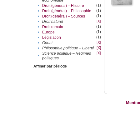
économique
(1)
•
Droit (général) – Histoire
(1)
•
Droit (général) – Philosophie
(1)
•
Droit (général) – Sources
[X]
•
Droit naturel
(1)
•
Droit romain
(1)
•
Europe
(1)
•
Législation
[X]
•
Orient
[X]
•
Philosophie politique – Liberté
[X]
Science politique – Régimes
•
politiques
Affiner par période
Mentio