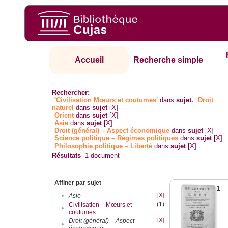
Accueil
Recherche simple
Rechercher:
'Civilisation Mœurs et coutumes'
dans
sujet.
Droit
naturel
dans
sujet
[X]
Orient
dans
sujet
[X]
Asie
dans
sujet
[X]
Droit (général) – Aspect économique
dans
sujet
[X]
Science politique – Régimes politiques
dans
sujet
[X]
Philosophie politique – Liberté
dans
sujet
[X]
Résultats
1
document
Affiner par sujet
1
[X]
•
Asie
(1)
Civilisation – Mœurs et
•
coutumes
[X]
Droit (général) – Aspect
•