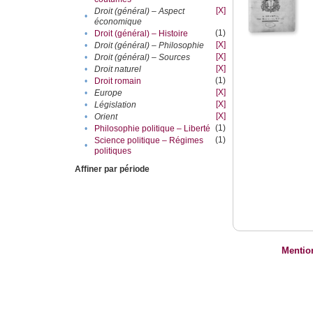
[X]
Droit (général) – Aspect
•
économique
(1)
•
Droit (général) – Histoire
[X]
•
Droit (général) – Philosophie
[X]
•
Droit (général) – Sources
[X]
•
Droit naturel
(1)
•
Droit romain
[X]
•
Europe
[X]
•
Législation
[X]
•
Orient
(1)
•
Philosophie politique – Liberté
(1)
Science politique – Régimes
•
politiques
Affiner par période
Mentio