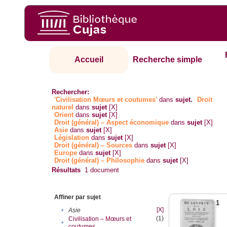
Accueil
Recherche simple
Rechercher:
'Civilisation Mœurs et coutumes'
dans
sujet.
Droit
naturel
dans
sujet
[X]
Orient
dans
sujet
[X]
Droit (général) – Aspect économique
dans
sujet
[X]
Asie
dans
sujet
[X]
Législation
dans
sujet
[X]
Droit (général) – Sources
dans
sujet
[X]
Europe
dans
sujet
[X]
Droit (général) – Philosophie
dans
sujet
[X]
Résultats
1
document
Affiner par sujet
1
[X]
•
Asie
(1)
Civilisation – Mœurs et
•
coutumes