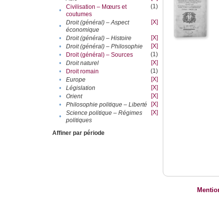
(1)
Civilisation – Mœurs et
•
coutumes
[X]
Droit (général) – Aspect
•
économique
[X]
•
Droit (général) – Histoire
[X]
•
Droit (général) – Philosophie
(1)
•
Droit (général) – Sources
[X]
•
Droit naturel
(1)
•
Droit romain
[X]
•
Europe
[X]
•
Législation
[X]
•
Orient
[X]
•
Philosophie politique – Liberté
[X]
Science politique – Régimes
•
politiques
Affiner par période
Mentio