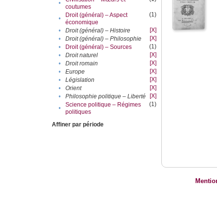
•
coutumes
(1)
Droit (général) – Aspect
•
économique
[X]
•
Droit (général) – Histoire
[X]
•
Droit (général) – Philosophie
(1)
•
Droit (général) – Sources
[X]
•
Droit naturel
[X]
•
Droit romain
[X]
•
Europe
[X]
•
Législation
[X]
•
Orient
[X]
•
Philosophie politique – Liberté
(1)
Science politique – Régimes
•
politiques
Affiner par période
Mentio