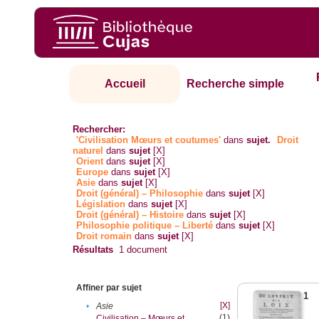
Accueil
Recherche simple
Rechercher:
'Civilisation Mœurs et coutumes'
dans
sujet.
Droit
naturel
dans
sujet
[X]
Orient
dans
sujet
[X]
Europe
dans
sujet
[X]
Asie
dans
sujet
[X]
Droit (général) – Philosophie
dans
sujet
[X]
Législation
dans
sujet
[X]
Droit (général) – Histoire
dans
sujet
[X]
Philosophie politique – Liberté
dans
sujet
[X]
Droit romain
dans
sujet
[X]
Résultats
1
document
Affiner par sujet
1
[X]
•
Asie
(1)
Civilisation – Mœurs et