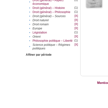
(1)
Droit (général) – Aspect
•
économique
(1)
•
Droit (général) – Histoire
(1)
•
Droit (général) – Philosophie
[X]
•
Droit (général) – Sources
[X]
•
Droit naturel
[X]
•
Droit romain
[X]
•
Europe
(1)
•
Législation
[X]
•
Orient
(1)
•
Philosophie politique – Liberté
[X]
Science politique – Régimes
•
politiques
Affiner par période
Mentio