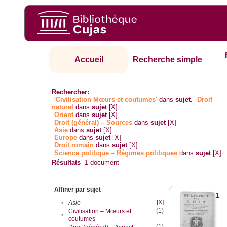
Accueil
Recherche simple
Rechercher:
'Civilisation Mœurs et coutumes'
dans
sujet.
Droit
naturel
dans
sujet
[X]
Orient
dans
sujet
[X]
Droit (général) – Sources
dans
sujet
[X]
Asie
dans
sujet
[X]
Europe
dans
sujet
[X]
Droit romain
dans
sujet
[X]
Science politique – Régimes politiques
dans
sujet
[X]
Résultats
1
document
Affiner par sujet
1
[X]
•
Asie
(1)
Civilisation – Mœurs et
•
coutumes