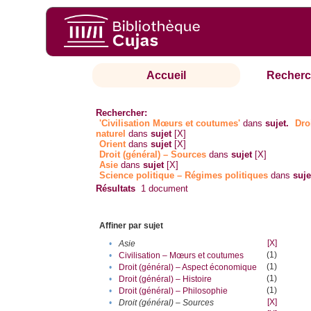
Accueil
Recherc
Rechercher:
'Civilisation Mœurs et coutumes'
dans
sujet.
Dro
naturel
dans
sujet
[X]
Orient
dans
sujet
[X]
Droit (général) – Sources
dans
sujet
[X]
Asie
dans
sujet
[X]
Science politique – Régimes politiques
dans
suje
Résultats
1
document
Affiner par sujet
[X]
•
Asie
(1)
•
Civilisation – Mœurs et coutumes
(1)
•
Droit (général) – Aspect économique
(1)
•
Droit (général) – Histoire
(1)
•
Droit (général) – Philosophie
[X]
•
Droit (général) – Sources