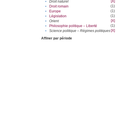
[X]
•
Droit naturel
(1)
•
Droit romain
(1)
•
Europe
(1)
•
Législation
[X]
•
Orient
(1)
•
Philosophie politique – Liberté
[X]
•
Science politique – Régimes politiques
Affiner par période