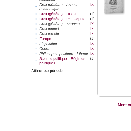
[X]
Droit (général) – Aspect
•
économique
(1)
•
Droit (général) – Histoire
(1)
•
Droit (général) – Philosophie
[X]
•
Droit (général) – Sources
[X]
•
Droit naturel
[X]
•
Droit romain
(1)
•
Europe
[X]
•
Législation
[X]
•
Orient
[X]
•
Philosophie politique – Liberté
(1)
Science politique – Régimes
•
politiques
Affiner par période
Mentio