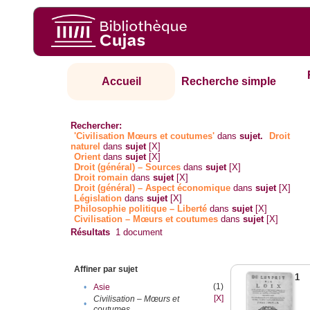
Accueil
Recherche simple
Rechercher:
'Civilisation Mœurs et coutumes'
dans
sujet.
Droit
naturel
dans
sujet
[X]
Orient
dans
sujet
[X]
Droit (général) – Sources
dans
sujet
[X]
Droit romain
dans
sujet
[X]
Droit (général) – Aspect économique
dans
sujet
[X]
Législation
dans
sujet
[X]
Philosophie politique – Liberté
dans
sujet
[X]
Civilisation – Mœurs et coutumes
dans
sujet
[X]
Résultats
1
document
Affiner par sujet
1
(1)
•
Asie
[X]
Civilisation – Mœurs et
•
coutumes