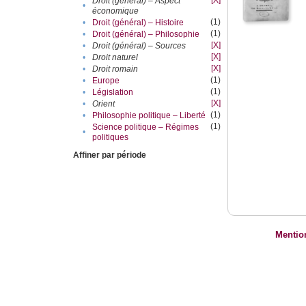
[X]
Droit (général) – Aspect
•
économique
(1)
•
Droit (général) – Histoire
(1)
•
Droit (général) – Philosophie
[X]
•
Droit (général) – Sources
[X]
•
Droit naturel
[X]
•
Droit romain
(1)
•
Europe
(1)
•
Législation
[X]
•
Orient
(1)
•
Philosophie politique – Liberté
(1)
Science politique – Régimes
•
politiques
Affiner par période
Mentio