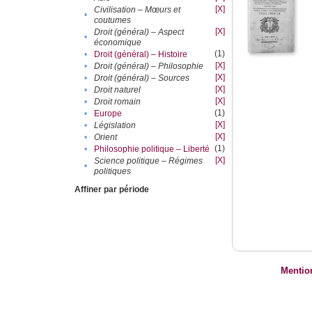
[X]
Civilisation – Mœurs et
•
coutumes
[X]
Droit (général) – Aspect
•
économique
(1)
•
Droit (général) – Histoire
[X]
•
Droit (général) – Philosophie
[X]
•
Droit (général) – Sources
[X]
•
Droit naturel
[X]
•
Droit romain
(1)
•
Europe
[X]
•
Législation
[X]
•
Orient
(1)
•
Philosophie politique – Liberté
[X]
Science politique – Régimes
•
politiques
Affiner par période
Mentio