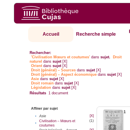
Accueil
Recherche simple
Rechercher:
'Civilisation Mœurs et coutumes'
dans
sujet.
Droit
naturel
dans
sujet
[X]
Orient
dans
sujet
[X]
Droit (général) – Sources
dans
sujet
[X]
Droit (général) – Aspect économique
dans
sujet
[X]
Asie
dans
sujet
[X]
Droit romain
dans
sujet
[X]
Législation
dans
sujet
[X]
Résultats
1
document
Affiner par sujet
1
[X]
•
Asie
(1)
Civilisation – Mœurs et
•
coutumes