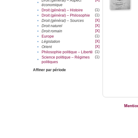
[X]
Droit (général) – Aspect
•
économique
(1)
•
Droit (général) – Histoire
(1)
•
Droit (général) – Philosophie
[X]
•
Droit (général) – Sources
[X]
•
Droit naturel
[X]
•
Droit romain
(1)
•
Europe
[X]
•
Législation
[X]
•
Orient
(1)
•
Philosophie politique – Liberté
(1)
Science politique – Régimes
•
politiques
Affiner par période
Mentio