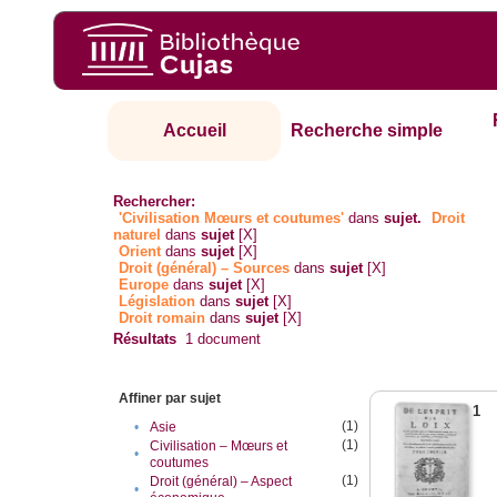
Accueil
Recherche simple
Rechercher:
'Civilisation Mœurs et coutumes'
dans
sujet.
Droit
naturel
dans
sujet
[X]
Orient
dans
sujet
[X]
Droit (général) – Sources
dans
sujet
[X]
Europe
dans
sujet
[X]
Législation
dans
sujet
[X]
Droit romain
dans
sujet
[X]
Résultats
1
document
Affiner par sujet
1
(1)
•
Asie
(1)
Civilisation – Mœurs et
•
coutumes
(1)
Droit (général) – Aspect
•