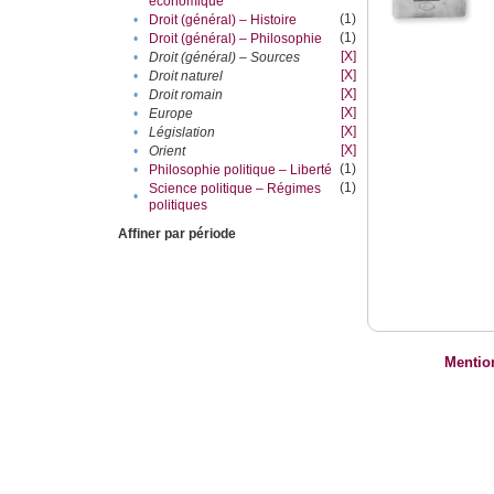
économique
(1)
•
Droit (général) – Histoire
(1)
•
Droit (général) – Philosophie
[X]
•
Droit (général) – Sources
[X]
•
Droit naturel
[X]
•
Droit romain
[X]
•
Europe
[X]
•
Législation
[X]
•
Orient
(1)
•
Philosophie politique – Liberté
(1)
Science politique – Régimes
•
politiques
Affiner par période
Mentio