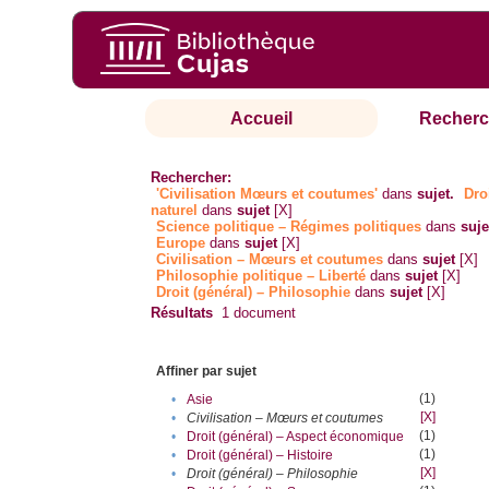
Accueil
Recherc
Rechercher:
'Civilisation Mœurs et coutumes'
dans
sujet.
Dro
naturel
dans
sujet
[X]
Science politique – Régimes politiques
dans
suje
Europe
dans
sujet
[X]
Civilisation – Mœurs et coutumes
dans
sujet
[X]
Philosophie politique – Liberté
dans
sujet
[X]
Droit (général) – Philosophie
dans
sujet
[X]
Résultats
1
document
Affiner par sujet
(1)
•
Asie
[X]
•
Civilisation – Mœurs et coutumes
(1)
•
Droit (général) – Aspect économique
(1)
•
Droit (général) – Histoire
[X]
•
Droit (général) – Philosophie