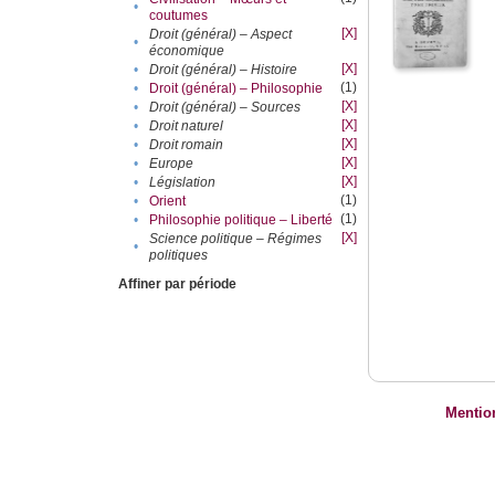
•
coutumes
[X]
Droit (général) – Aspect
•
économique
[X]
•
Droit (général) – Histoire
(1)
•
Droit (général) – Philosophie
[X]
•
Droit (général) – Sources
[X]
•
Droit naturel
[X]
•
Droit romain
[X]
•
Europe
[X]
•
Législation
(1)
•
Orient
(1)
•
Philosophie politique – Liberté
[X]
Science politique – Régimes
•
politiques
Affiner par période
Mentio