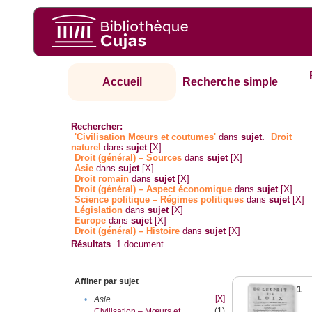
Accueil
Recherche simple
Rechercher:
'Civilisation Mœurs et coutumes'
dans
sujet.
Droit
naturel
dans
sujet
[X]
Droit (général) – Sources
dans
sujet
[X]
Asie
dans
sujet
[X]
Droit romain
dans
sujet
[X]
Droit (général) – Aspect économique
dans
sujet
[X]
Science politique – Régimes politiques
dans
sujet
[X]
Législation
dans
sujet
[X]
Europe
dans
sujet
[X]
Droit (général) – Histoire
dans
sujet
[X]
Résultats
1
document
Affiner par sujet
1
[X]
•
Asie
(1)
Civilisation – Mœurs et