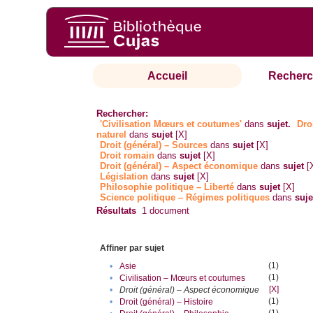
Accueil
Recherc
Rechercher:
'Civilisation Mœurs et coutumes'
dans
sujet.
Dro
naturel
dans
sujet
[X]
Droit (général) – Sources
dans
sujet
[X]
Droit romain
dans
sujet
[X]
Droit (général) – Aspect économique
dans
sujet
[
Législation
dans
sujet
[X]
Philosophie politique – Liberté
dans
sujet
[X]
Science politique – Régimes politiques
dans
suje
Résultats
1
document
Affiner par sujet
(1)
•
Asie
(1)
•
Civilisation – Mœurs et coutumes
[X]
•
Droit (général) – Aspect économique
(1)
•
Droit (général) – Histoire