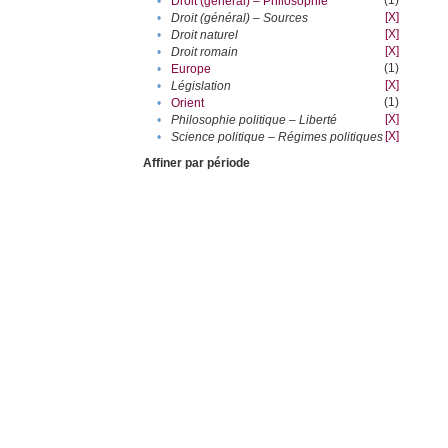
(1)
•
Droit (général) – Philosophie
[X]
•
Droit (général) – Sources
[X]
•
Droit naturel
[X]
•
Droit romain
(1)
•
Europe
[X]
•
Législation
(1)
•
Orient
[X]
•
Philosophie politique – Liberté
[X]
•
Science politique – Régimes politiques
Affiner par période