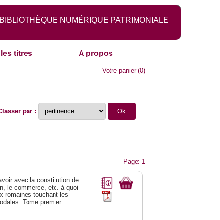
BIBLIOTHÈQUE NUMÉRIQUE PATRIMONIALE
les titres
A propos
Votre panier
(
0
)
Classer par :
Page: 1
 avoir avec la constitution de
on, le commerce, etc. à quoi
oix romaines touchant les
féodales. Tome premier