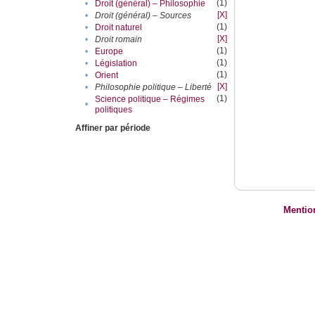
(1)
•
Droit (général) – Philosophie
[X]
•
Droit (général) – Sources
(1)
•
Droit naturel
[X]
•
Droit romain
(1)
•
Europe
(1)
•
Législation
(1)
•
Orient
[X]
•
Philosophie politique – Liberté
(1)
Science politique – Régimes
•
politiques
Affiner par période
Mentio