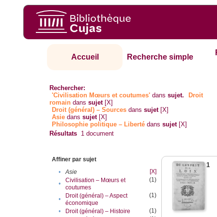
Accueil
Recherche simple
Rechercher:
'Civilisation Mœurs et coutumes'
dans
sujet.
Droit
romain
dans
sujet
[X]
Droit (général) – Sources
dans
sujet
[X]
Asie
dans
sujet
[X]
Philosophie politique – Liberté
dans
sujet
[X]
Résultats
1
document
Affiner par sujet
1
[X]
•
Asie
(1)
Civilisation – Mœurs et
•
coutumes
(1)
Droit (général) – Aspect
•
économique
(1)
•
Droit (général) – Histoire