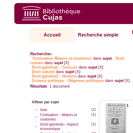
Accueil
Recherche simple
Rechercher:
'Civilisation Mœurs et coutumes'
dans
sujet.
Droit
romain
dans
sujet
[X]
Droit (général) – Sources
dans
sujet
[X]
Droit naturel
dans
sujet
[X]
Droit (général) – Histoire
dans
sujet
[X]
Science politique – Régimes politiques
dans
sujet
[X]
Résultats
1
document
Affiner par sujet
1
(1)
•
Asie
(1)
Civilisation – Mœurs et
•
coutumes
(1)
Droit (général) – Aspect
•
économique