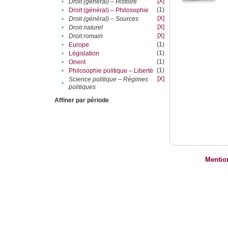
[X]
•
Droit (général) – Histoire
(1)
•
Droit (général) – Philosophie
[X]
•
Droit (général) – Sources
[X]
•
Droit naturel
[X]
•
Droit romain
(1)
•
Europe
(1)
•
Législation
(1)
•
Orient
(1)
•
Philosophie politique – Liberté
[X]
Science politique – Régimes
•
politiques
Affiner par période
Mentio