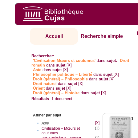
Accueil
Recherche simple
Rechercher:
'Civilisation Mœurs et coutumes'
dans
sujet.
Droit
romain
dans
sujet
[X]
Asie
dans
sujet
[X]
Philosophie politique – Liberté
dans
sujet
[X]
Droit (général) – Philosophie
dans
sujet
[X]
Droit naturel
dans
sujet
[X]
Orient
dans
sujet
[X]
Droit (général) – Histoire
dans
sujet
[X]
Résultats
1
document
Affiner par sujet
1
[X]
•
Asie
(1)
Civilisation – Mœurs et
•
coutumes