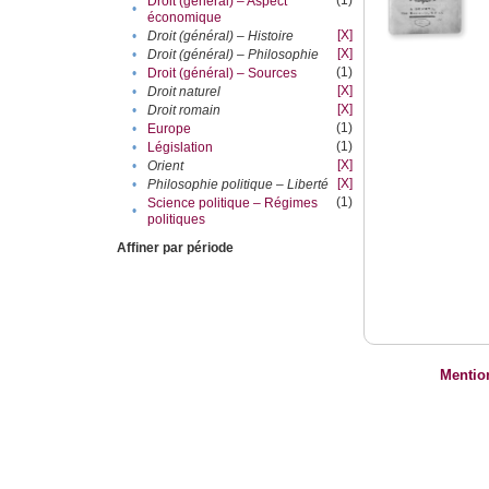
(1)
Droit (général) – Aspect
•
économique
[X]
•
Droit (général) – Histoire
[X]
•
Droit (général) – Philosophie
(1)
•
Droit (général) – Sources
[X]
•
Droit naturel
[X]
•
Droit romain
(1)
•
Europe
(1)
•
Législation
[X]
•
Orient
[X]
•
Philosophie politique – Liberté
(1)
Science politique – Régimes
•
politiques
Affiner par période
Mentio