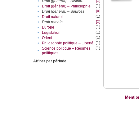
[X]
•
Droit (général) – Histoire
(1)
•
Droit (général) – Philosophie
[X]
•
Droit (général) – Sources
(1)
•
Droit naturel
[X]
•
Droit romain
(1)
•
Europe
(1)
•
Législation
(1)
•
Orient
(1)
•
Philosophie politique – Liberté
(1)
Science politique – Régimes
•
politiques
Affiner par période
Mentio