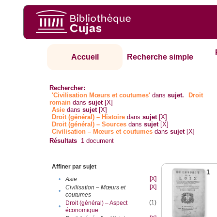
Accueil
Recherche simple
Rechercher:
'Civilisation Mœurs et coutumes'
dans
sujet.
Droit
romain
dans
sujet
[X]
Asie
dans
sujet
[X]
Droit (général) – Histoire
dans
sujet
[X]
Droit (général) – Sources
dans
sujet
[X]
Civilisation – Mœurs et coutumes
dans
sujet
[X]
Résultats
1
document
Affiner par sujet
1
[X]
•
Asie
[X]
Civilisation – Mœurs et
•
coutumes
(1)
Droit (général) – Aspect
•
économique