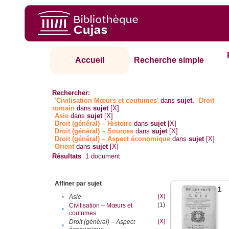
Accueil
Recherche simple
Rechercher:
'Civilisation Mœurs et coutumes'
dans
sujet.
Droit
romain
dans
sujet
[X]
Asie
dans
sujet
[X]
Droit (général) – Histoire
dans
sujet
[X]
Droit (général) – Sources
dans
sujet
[X]
Droit (général) – Aspect économique
dans
sujet
[X]
Orient
dans
sujet
[X]
Résultats
1
document
Affiner par sujet
1
[X]
•
Asie
(1)
Civilisation – Mœurs et
•
coutumes
[X]
Droit (général) – Aspect
•