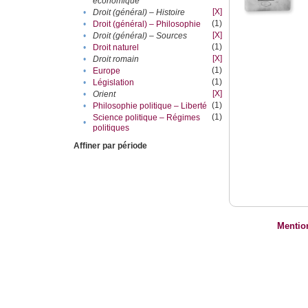
économique
[X]
•
Droit (général) – Histoire
(1)
•
Droit (général) – Philosophie
[X]
•
Droit (général) – Sources
(1)
•
Droit naturel
[X]
•
Droit romain
(1)
•
Europe
(1)
•
Législation
[X]
•
Orient
(1)
•
Philosophie politique – Liberté
(1)
Science politique – Régimes
•
politiques
Affiner par période
Mentio