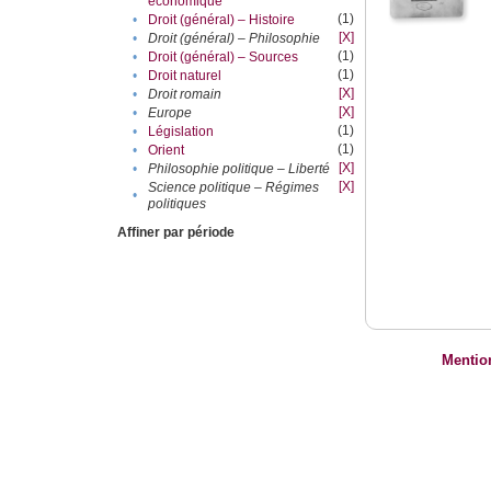
économique
(1)
•
Droit (général) – Histoire
[X]
•
Droit (général) – Philosophie
(1)
•
Droit (général) – Sources
(1)
•
Droit naturel
[X]
•
Droit romain
[X]
•
Europe
(1)
•
Législation
(1)
•
Orient
[X]
•
Philosophie politique – Liberté
[X]
Science politique – Régimes
•
politiques
Affiner par période
Mentio