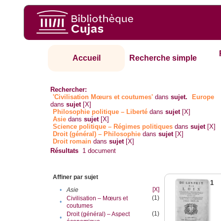
Accueil
Recherche simple
Rechercher:
'Civilisation Mœurs et coutumes'
dans
sujet.
Europe
dans
sujet
[X]
Philosophie politique – Liberté
dans
sujet
[X]
Asie
dans
sujet
[X]
Science politique – Régimes politiques
dans
sujet
[X]
Droit (général) – Philosophie
dans
sujet
[X]
Droit romain
dans
sujet
[X]
Résultats
1
document
Affiner par sujet
1
[X]
•
Asie
(1)
Civilisation – Mœurs et
•
coutumes
(1)
Droit (général) – Aspect
•