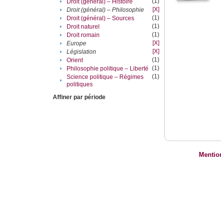
(1)
•
Droit (général) – Histoire
[X]
•
Droit (général) – Philosophie
(1)
•
Droit (général) – Sources
(1)
•
Droit naturel
(1)
•
Droit romain
[X]
•
Europe
[X]
•
Législation
(1)
•
Orient
(1)
•
Philosophie politique – Liberté
(1)
Science politique – Régimes
•
politiques
Affiner par période
Mentio