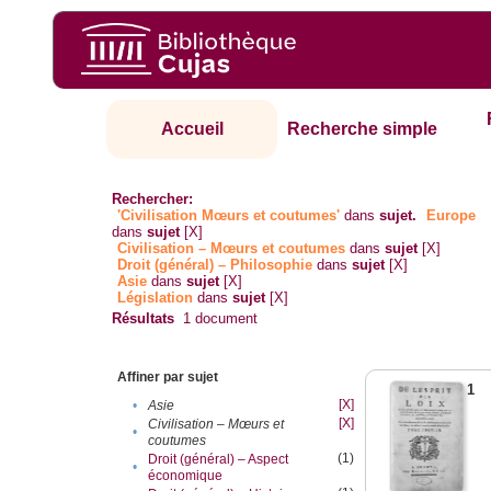
Accueil
Recherche simple
Rechercher:
'Civilisation Mœurs et coutumes'
dans
sujet.
Europe
dans
sujet
[X]
Civilisation – Mœurs et coutumes
dans
sujet
[X]
Droit (général) – Philosophie
dans
sujet
[X]
Asie
dans
sujet
[X]
Législation
dans
sujet
[X]
Résultats
1
document
Affiner par sujet
1
[X]
•
Asie
[X]
Civilisation – Mœurs et
•
coutumes
(1)
Droit (général) – Aspect
•
économique