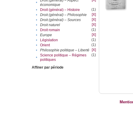
[X]
Droit (général) – Aspect
•
économique
(1)
•
Droit (général) – Histoire
[X]
•
Droit (général) – Philosophie
[X]
•
Droit (général) – Sources
[X]
•
Droit naturel
(1)
•
Droit romain
[X]
•
Europe
(1)
•
Législation
(1)
•
Orient
[X]
•
Philosophie politique – Liberté
(1)
Science politique – Régimes
•
politiques
Affiner par période
Mentio