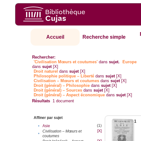
Accueil
Recherche simple
Rechercher:
'Civilisation Mœurs et coutumes'
dans
sujet.
Europe
dans
sujet
[X]
Droit naturel
dans
sujet
[X]
Philosophie politique – Liberté
dans
sujet
[X]
Civilisation – Mœurs et coutumes
dans
sujet
[X]
Droit (général) – Philosophie
dans
sujet
[X]
Droit (général) – Sources
dans
sujet
[X]
Droit (général) – Aspect économique
dans
sujet
[X]
Résultats
1
document
Affiner par sujet
1
(1)
•
Asie
[X]
Civilisation – Mœurs et
•
coutumes