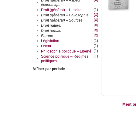
[X]
Droit (général) – Aspect
•
économique
(1)
•
Droit (général) – Histoire
[X]
•
Droit (général) – Philosophie
[X]
•
Droit (général) – Sources
[X]
•
Droit naturel
[X]
•
Droit romain
[X]
•
Europe
(1)
•
Législation
(1)
•
Orient
(1)
•
Philosophie politique – Liberté
(1)
Science politique – Régimes
•
politiques
Affiner par période
Mentio