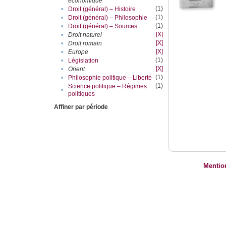
économique
(1)
•
Droit (général) – Histoire
(1)
•
Droit (général) – Philosophie
(1)
•
Droit (général) – Sources
[X]
•
Droit naturel
[X]
•
Droit romain
[X]
•
Europe
(1)
•
Législation
[X]
•
Orient
(1)
•
Philosophie politique – Liberté
(1)
Science politique – Régimes
•
politiques
Affiner par période
Mentio