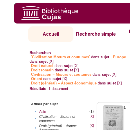
Accueil
Recherche simple
Rechercher:
'Civilisation Mœurs et coutumes'
dans
sujet.
Europe
dans
sujet
[X]
Droit naturel
dans
sujet
[X]
Droit romain
dans
sujet
[X]
Civilisation – Mœurs et coutumes
dans
sujet
[X]
Orient
dans
sujet
[X]
Droit (général) – Aspect économique
dans
sujet
[X]
Résultats
1
document
Affiner par sujet
1
(1)
•
Asie
[X]
Civilisation – Mœurs et
•
coutumes
[X]
Droit (général) – Aspect
•